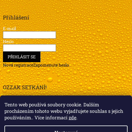
Přihlášení
E-mail
Heslo
PŘIHLÁSIT SE
Nová registrace
Zapomenuté heslo
OZZAK SETKÁNÍ!
Setkání s Ozzákem: Fanoušci Pičáku v Praze
Tento web používá soubory cookie. Dalším
procházením tohoto webu vyjadřujete souhlas s jejich
ARCHIV
používáním.. Více informací
zde
.