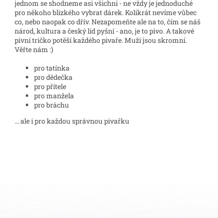
jednom se shodneme asi všichni - ne vždy je jednoduché
pro někoho blízkého vybrat dárek. Kolikrát nevíme vůbec
co, nebo naopak co dřív. Nezapomeňte ale na to, čím se náš
národ, kultura a český lid pyšní - ano, je to pivo. A takové
pivní tričko potěší každého pivaře. Muži jsou skromní.
Věřte nám :)
pro tatínka
pro dědečka
pro přítele
pro manžela
pro bráchu
... ale i pro každou správnou pivařku