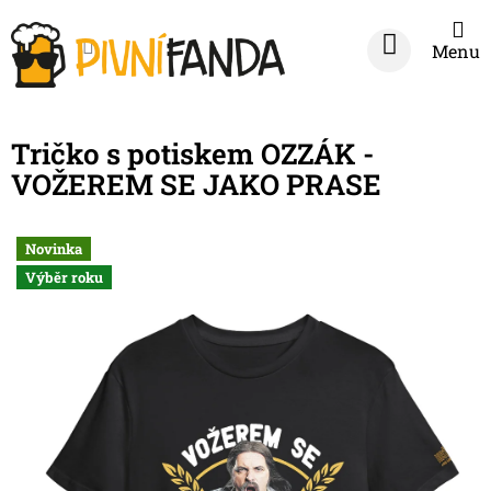
Přejít
na
NÁKUPNÍ
obsah
KOŠÍK
Tričko s potiskem OZZÁK -
VOŽEREM SE JAKO PRASE
Novinka
Výběr roku