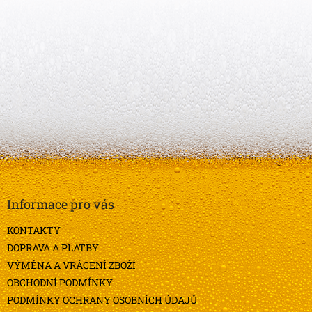
Z
á
p
a
Informace pro vás
t
KONTAKTY
í
DOPRAVA A PLATBY
VÝMĚNA A VRÁCENÍ ZBOŽÍ
OBCHODNÍ PODMÍNKY
PODMÍNKY OCHRANY OSOBNÍCH ÚDAJŮ