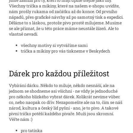
jsme založili pro ty, kteří to mají úplně stejně jako my.
Všechny trička a mikiny, které na našem e-shopu uvidíte,
nám prošly rukama od začátku až do konce. Od prvního
nápadů, přes grafické návrhy až po samotný tisk a expedici.
Děláme to s láskou, protože pivo prostě milujeme. Musíme
se ale přiznat, že u této práce máme neustále žízeň. Ale to
vlastně nevadí.
všechny motivy si vytváříme sami
trička a mikiny pro vás tiskneme v Beskydech
Dárek pro každou příležitost
Vybírání dárku. Někdo to miluje, někdo nesnáší, ale na
jednom se shodneme asi všichni - ne vždy je jednoduché
pro někoho blízkého vybrat dárek. Kolikrát nevíme vůbec
co, nebo naopak co dřív. Nezapomeňte ale na to, čím se náš
národ, kultura a český lid pyšní - ano, je to pivo. A takové
pivní tričko potěší každého pivaře. Muži jsou skromní.
Věřte nám :)
pro tatínka