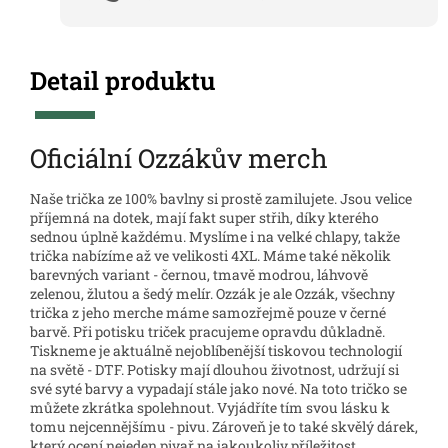
Detail produktu
Oficiální Ozzákův merch
Naše trička ze 100% bavlny si prostě zamilujete. Jsou velice
příjemná na dotek, mají fakt super střih, díky kterého
sednou úplně každému. Myslíme i na velké chlapy, takže
trička nabízíme až ve velikosti 4XL. Máme také několik
barevných variant - černou, tmavě modrou, láhvově
zelenou, žlutou a šedý melír. Ozzák je ale Ozzák, všechny
trička z jeho merche máme samozřejmě pouze v černé
barvě. Při potisku triček pracujeme opravdu důkladně.
Tiskneme je aktuálně nejoblíbenější tiskovou technologií
na světě - DTF. Potisky mají dlouhou životnost, udržují si
své syté barvy a vypadají stále jako nové. Na toto tričko se
můžete zkrátka spolehnout. Vyjádříte tím svou lásku k
tomu nejcennějšímu - pivu. Zároveň je to také skvělý dárek,
který ocení nejeden pivař na jakoukoliv příležitost.