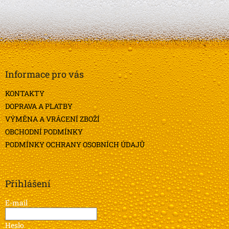
Z
á
p
a
Informace pro vás
t
KONTAKTY
í
DOPRAVA A PLATBY
VÝMĚNA A VRÁCENÍ ZBOŽÍ
OBCHODNÍ PODMÍNKY
PODMÍNKY OCHRANY OSOBNÍCH ÚDAJŮ
Přihlášení
E-mail
Heslo