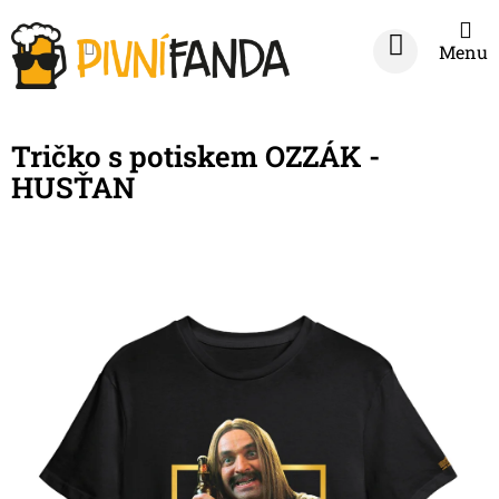
Přejít
na
NÁKUPNÍ
obsah
KOŠÍK
Tričko s potiskem OZZÁK -
HUSŤAN