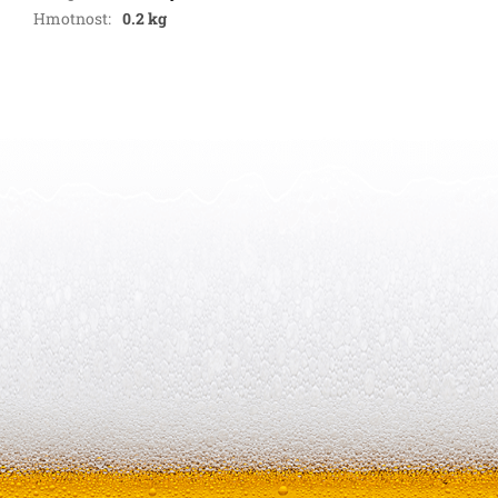
Hmotnost
:
0.2 kg
Z
á