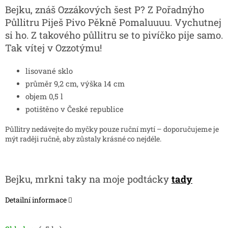
Bejku, znáš Ozzákových šest P? Z Pořadnýho
Půllitru Piješ Pivo Pěkně Pomaluuuu. Vychutnej
si ho. Z takového půllitru se to pivíčko pije samo.
Tak vítej v Ozzotýmu!
lisované sklo
průměr 9,2 cm, výška 14 cm
objem 0,5 l
potištěno v České republice
Půllitry nedávejte do myčky pouze ruční mytí – doporučujeme je
mýt raději ručně, aby zůstaly krásné co nejdéle.
Bejku, mrkni taky na moje podtácky
tady
Detailní informace