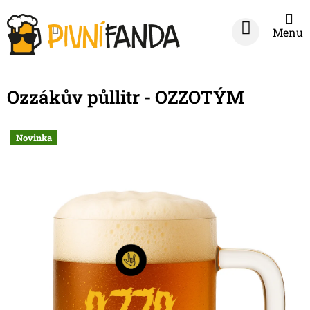
Přejít
na
NÁKUPNÍ
obsah
KOŠÍK
Ozzákův půllitr - OZZOTÝM
Novinka