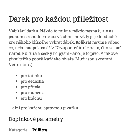
Dárek pro každou příležitost
Vybírání dárku. Někdo to miluje, někdo nesnáší, ale na
jednom se shodneme asi všichni - ne vždy je jednoduché
pro někoho blízkého vybrat dárek. Kolikrát nevíme vůbec
co, nebo naopak co dřív. Nezapomeňte ale na to, čím se náš
národ, kultura a český lid pyšní - ano, je to pivo. A takové
pivní tričko potěší každého pivaře. Muži jsou skromní.
Věřte nám :)
pro tatínka
pro dědečka
pro přítele
pro manžela
pro bráchu
... ale i pro každou správnou pivařku
Doplňkové parametry
Kategorie
:
Půllitry