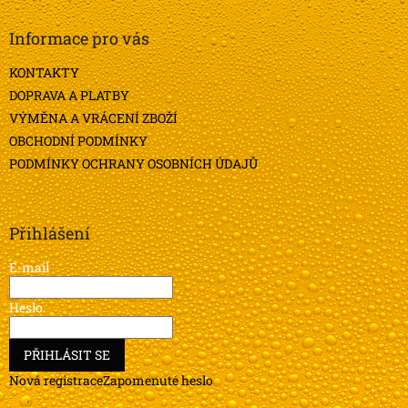
p
a
Informace pro vás
t
KONTAKTY
í
DOPRAVA A PLATBY
VÝMĚNA A VRÁCENÍ ZBOŽÍ
OBCHODNÍ PODMÍNKY
PODMÍNKY OCHRANY OSOBNÍCH ÚDAJŮ
Přihlášení
E-mail
Heslo
PŘIHLÁSIT SE
Nová registrace
Zapomenuté heslo