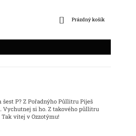
NÁKUPNÍ
Prázdný košík
KOŠÍK
 šest P? Z Pořadnýho Půllitru Piješ
Vychutnej si ho. Z takového půllitru
. Tak vítej v Ozzotýmu!