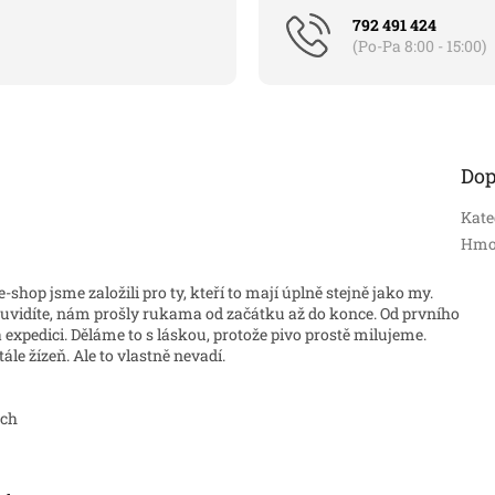
792 491 424
(Po-Pa 8:00 - 15:00)
Dop
Kate
Hmo
e-shop jsme založili pro ty, kteří to mají úplně stejně jako my.
 uvidíte, nám prošly rukama od začátku až do konce. Od prvního
 expedici. Děláme to s láskou, protože pivo prostě milujeme.
le žízeň. Ale to vlastně nevadí.
ech