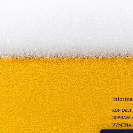
Z
á
p
a
t
Informa
í
KONTAKT
DOPRAVA 
VÝMĚNA A
OBCHODN