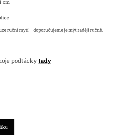
14 cm
blice
uze ruční mytí – doporučujeme je mýt raději ručně,
moje podtácky
tady
šíku