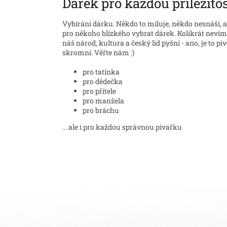
Dárek pro každou příležito
Vybírání dárku. Někdo to miluje, někdo nesnáší, 
pro někoho blízkého vybrat dárek. Kolikrát nevím
náš národ, kultura a český lid pyšní - ano, je to p
skromní. Věřte nám :)
pro tatínka
pro dědečka
pro přítele
pro manžela
pro bráchu
... ale i pro každou správnou pivařku