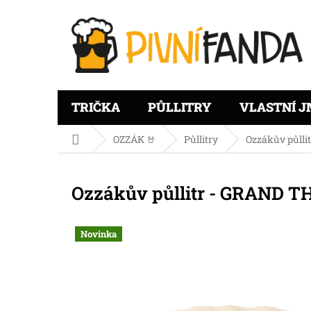
Přejít
na
obsah
TRIČKA
PŮLLITRY
VLASTNÍ J
Domů
OZZÁK 🤘
Půllitry
Ozzákův půll
Ozzákův půllitr - GRAND
Novinka