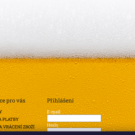
ce pro vás
Přihlášení
Y
E-mail
A PLATBY
Heslo
 VRÁCENÍ ZBOŽÍ
Í PODMÍNKY