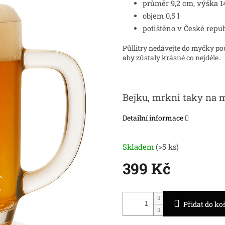
průměr 9,2 cm, výška 
objem 0,5 l
potištěno v České repu
Půllitry nedávejte do myčky po
aby zůstaly krásné co nejdéle..
Bejku, mrkni taky na 
Detailní informace
Skladem
(>5 ks)
399 Kč
Měrná
cena:
Přidat do ko