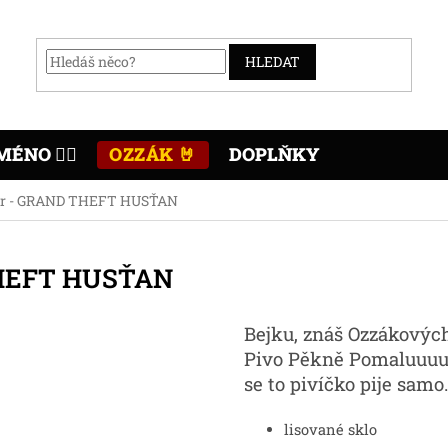
HLEDAT
MÉNO ✍🏻
OZZÁK 🤘
DOPLŇKY
itr - GRAND THEFT HUSŤAN
 THEFT HUSŤAN
Bejku, znáš Ozzákových
Pivo Pěkně Pomaluuuu. 
se to pivíčko pije samo
lisované sklo