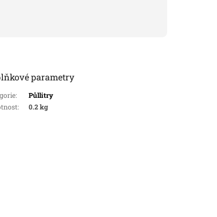
lňkové parametry
gorie
:
Půllitry
tnost
:
0.2 kg